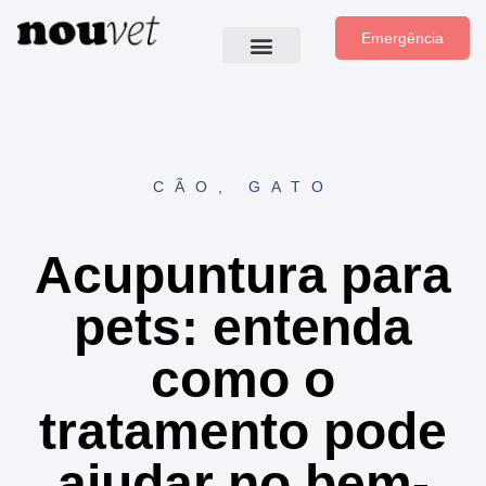
Emergência
CÃO
,
GATO
Acupuntura para
pets: entenda
como o
tratamento pode
ajudar no bem-