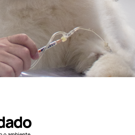
idado
o o ambiente.