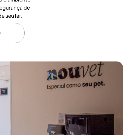
 segurança de
 seu lar.
e