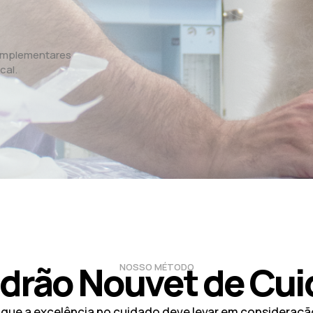
omplementares
cal.
drão Nouvet de Cu
NOSSO MÉTODO
ue a excelência no cuidado deve levar em consideraçã