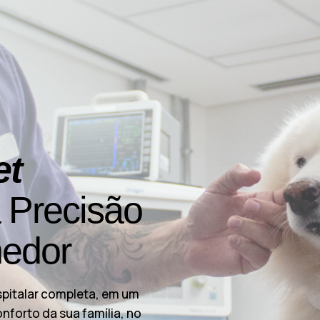
et
a Precisão
hedor
spitalar completa, em um
nforto da sua família, no